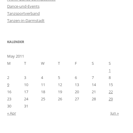
o
Dance-und-Events
r
Tanzsportverband
:
Tanzen-in-Darmstadt
KALENDER
May 2011
M
T
W
T
F
S
S
1
2
3
4
5
6
7
8
9
10
11
12
13
14
15
16
17
18
19
20
21
22
23
24
25
26
27
28
29
30
31
« Apr
Jun »