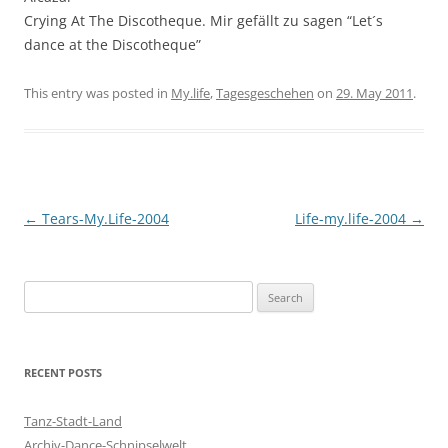
Crying At The Discotheque. Mir gefällt zu sagen “Let´s
dance at the Discotheque”
This entry was posted in
My.life
,
Tagesgeschehen
on
29. May 2011
.
Post
←
Tears-My.Life-2004
Life-my.life-2004
→
navigation
S
e
a
r
RECENT POSTS
c
h
Tanz-Stadt-Land
f
Archiv-Dance-Schnipselwelt