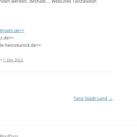
nden werden, deshalb … WebLinks Tanzlexikon
allroom.de>>
nz.de>>
le-heinzkunick.de>>
n
1. Dec 2022
.
Tanz-Stadt-Land
→
 WordPress