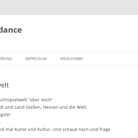
 dance
ÄRUNG
IMPRESSUM
MEIN-HOBBY
elt
 Schnipselwelt “über mich”
tadt und Land Gießen, Hessen und die Welt.
igste!
.
nd mal Kunst und Kultur. Und schaue nach und frage
.