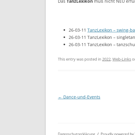
Das
TanzLexikon
muß nicht NEU erfu
26-03-11
TanzLexikon – swing-b
26-03-11 TanzLexikon – singleta
26-03-11 TanzLexikon – tanzschu
This entry was posted in
2022
,
Web-Links
o
Post
←
Dance-und-Events
navigation
Datenschutzerklärung
Proudly powered by