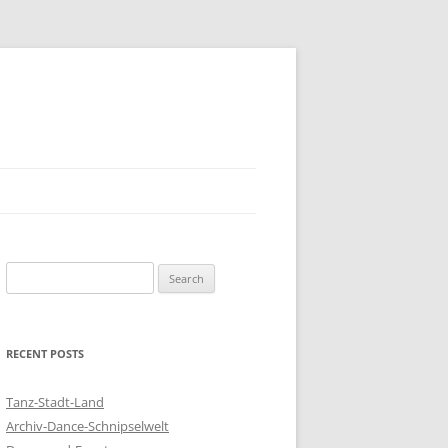
S
e
a
r
RECENT POSTS
c
h
Tanz-Stadt-Land
f
Archiv-Dance-Schnipselwelt
o