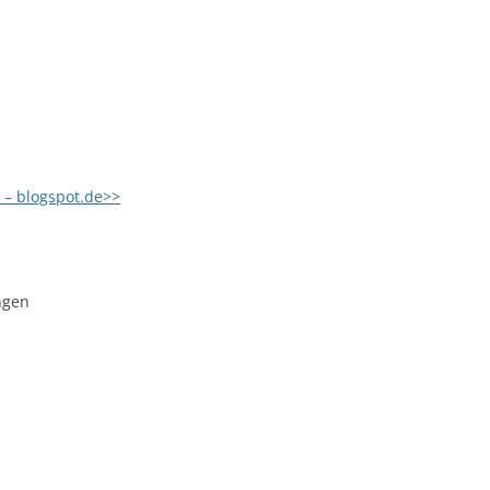
t – blogspot.de>>
ngen