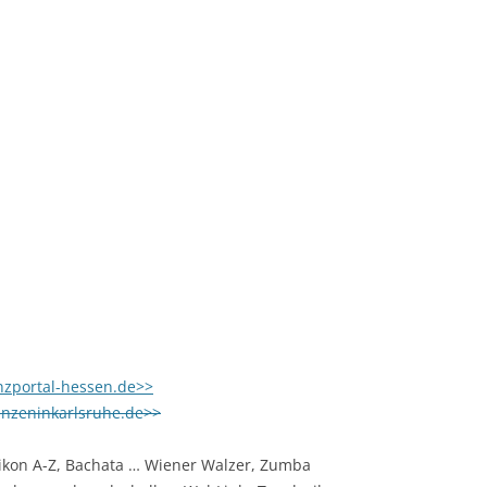
nzportal-hessen.de>>
tanzeninkarlsruhe.de>>
xikon A-Z, Bachata … Wiener Walzer, Zumba