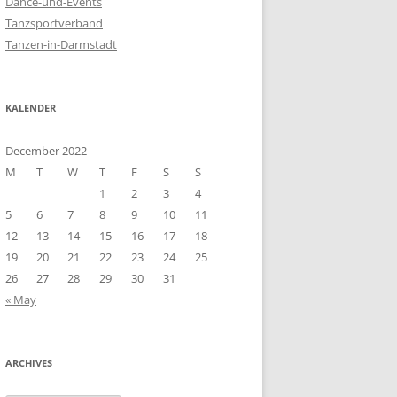
Dance-und-Events
r
Tanzsportverband
:
Tanzen-in-Darmstadt
KALENDER
December 2022
M
T
W
T
F
S
S
1
2
3
4
5
6
7
8
9
10
11
12
13
14
15
16
17
18
19
20
21
22
23
24
25
26
27
28
29
30
31
« May
ARCHIVES