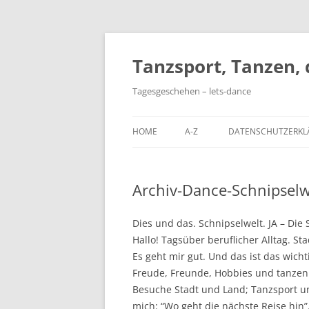
Skip
to
content
Tanzsport, Tanzen,
Tagesgeschehen – lets-dance
HOME
A-Z
DATENSCHUTZERKL
Archiv-Dance-Schnipselw
Dies und das. Schnipselwelt. JA – Die
Hallo! Tagsüber beruflicher Alltag. S
Es geht mir gut. Und das ist das wicht
Freude, Freunde, Hobbies und tanzen
Besuche Stadt und Land; Tanzsport u
mich: “Wo geht die nächste Reise hin”