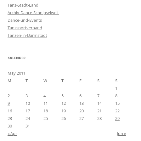
h
Tanz-Stadt-Land
f
Archiv-Dance-Schnipselwelt
o
Dance-und-Events
r
Tanzsportverband
:
Tanzen-in-Darmstadt
KALENDER
May 2011
M
T
W
T
F
S
S
1
2
3
4
5
6
7
8
9
10
11
12
13
14
15
16
17
18
19
20
21
22
23
24
25
26
27
28
29
30
31
« Apr
Jun »