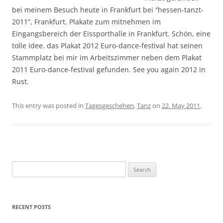
bei meinem Besuch heute in Frankfurt bei “hessen-tanzt-
2011”, Frankfurt. Plakate zum mitnehmen im
Eingangsbereich der Eissporthalle in Frankfurt. Schön, eine
tolle Idee. das Plakat 2012 Euro-dance-festival hat seinen
Stammplatz bei mir im Arbeitszimmer neben dem Plakat
2011 Euro-dance-festival gefunden. See you again 2012 in
Rust.
This entry was posted in
Tagesgeschehen
,
Tanz
on
22. May 2011
.
S
e
a
r
RECENT POSTS
c