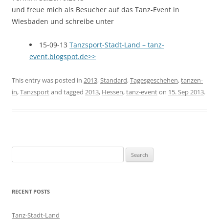
und freue mich als Besucher auf das Tanz-Event in
Wiesbaden und schreibe unter
15-09-13
Tanzsport-Stadt-Land – tanz-
event.blogspot.de>>
This entry was posted in
2013
,
Standard
,
Tagesgeschehen
,
tanzen-
in
,
Tanzsport
and tagged
2013
,
Hessen
,
tanz-event
on
15. Sep 2013
.
S
e
a
r
RECENT POSTS
c
h
Tanz-Stadt-Land