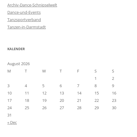
f
Archiv-Dance-Schnipselwelt
o
Dance-und-Events
r
Tanzsportverband
:
Tanzen-in-Darmstadt
KALENDER
August 2026
M
T
W
T
F
S
S
1
2
3
4
5
6
7
8
9
10
11
12
13
14
15
16
17
18
19
20
21
22
23
24
25
26
27
28
29
30
31
« Dec