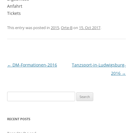
Anfahrt
Tickets
This entry was posted in
2015
,
Orte-B
on
15. Oct 2017
.
Post
←
DM-Formationen-2016
Tanzsport-in-Ludwigsburg-
navigation
2016
→
S
e
a
r
RECENT POSTS
c
h