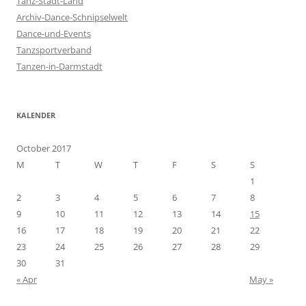
Tanz-Stadt-Land
f
Archiv-Dance-Schnipselwelt
o
Dance-und-Events
r
Tanzsportverband
:
Tanzen-in-Darmstadt
KALENDER
October 2017
M
T
W
T
F
S
S
1
2
3
4
5
6
7
8
9
10
11
12
13
14
15
16
17
18
19
20
21
22
23
24
25
26
27
28
29
30
31
« Apr
May »