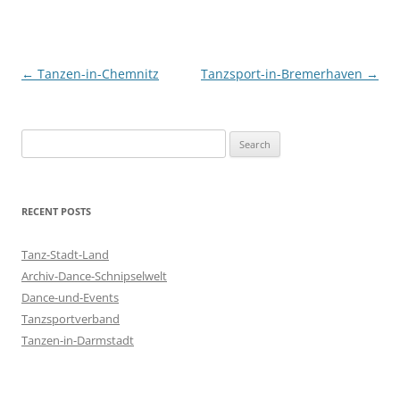
Post
←
Tanzen-in-Chemnitz
Tanzsport-in-Bremerhaven
→
navigation
S
e
a
r
RECENT POSTS
c
h
Tanz-Stadt-Land
f
Archiv-Dance-Schnipselwelt
o
Dance-und-Events
r
Tanzsportverband
:
Tanzen-in-Darmstadt