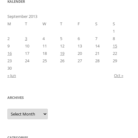
KALENDER
September 2013
M
T
W
T
F
S
S
1
2
3
4
5
6
7
8
9
10
11
12
13
14
15
16
17
18
19
20
21
22
23
24
25
26
27
28
29
30
« Jun
Oct »
ARCHIVES
A
r
c
h
i
v
e
CATEGORIES